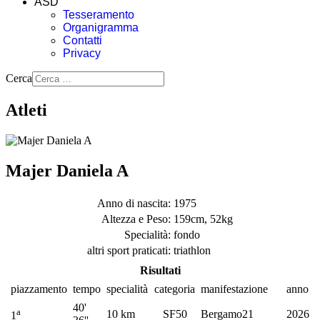
ASD
Tesseramento
Organigramma
Contatti
Privacy
Cerca
Atleti
Majer Daniela A
Anno di nascita:
1975
Altezza e Peso:
159cm, 52kg
Specialità:
fondo
altri sport praticati:
triathlon
Risultati
piazzamento
tempo
specialità
categoria
manifestazione
anno
40'
a
10 km
SF50
Bergamo21
2026
1