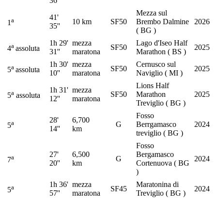
36''
Mezza sul
41'
a
10 km
SF50
Brembo Dalmine
2026
1
35''
( BG )
1h 29'
mezza
Lago d'Iseo Half
a
SF50
2025
4
assoluta
31''
maratona
Marathon ( BS )
1h 30'
mezza
Cernusco sul
a
SF50
2025
5
assoluta
10''
maratona
Naviglio ( MI )
Lions Half
1h 31'
mezza
a
SF50
Marathon
2025
5
assoluta
12''
maratona
Treviglio ( BG )
Fosso
28'
6,700
a
G
Berrgamasco
2024
5
14''
km
treviglio ( BG )
Fosso
27'
6,500
Bergamasco
a
G
2024
7
20''
km
Cortenuova ( BG
)
1h 36'
mezza
Maratonina di
a
SF45
2024
5
57''
maratona
Treviglio ( BG )