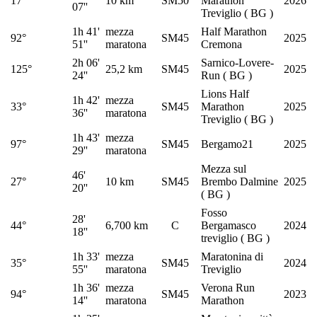
17°
10 km
SM50
Marathon
2026
07''
Treviglio ( BG )
1h 41'
mezza
Half Marathon
92°
SM45
2025
51''
maratona
Cremona
2h 06'
Sarnico-Lovere-
125°
25,2 km
SM45
2025
24''
Run ( BG )
Lions Half
1h 42'
mezza
33°
SM45
Marathon
2025
36''
maratona
Treviglio ( BG )
1h 43'
mezza
97°
SM45
Bergamo21
2025
29''
maratona
Mezza sul
46'
27°
10 km
SM45
Brembo Dalmine
2025
20''
( BG )
Fosso
28'
44°
6,700 km
C
Bergamasco
2024
18''
treviglio ( BG )
1h 33'
mezza
Maratonina di
35°
SM45
2024
55''
maratona
Treviglio
1h 36'
mezza
Verona Run
94°
SM45
2023
14''
maratona
Marathon