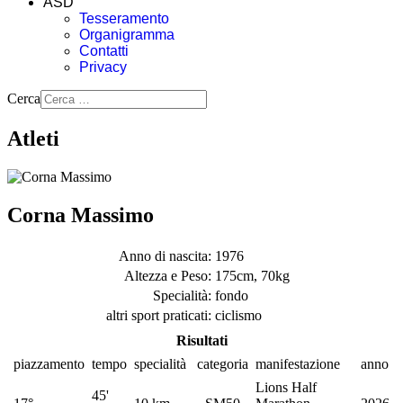
ASD
Tesseramento
Organigramma
Contatti
Privacy
Cerca
Atleti
Corna Massimo
Anno di nascita:
1976
Altezza e Peso:
175cm, 70kg
Specialità:
fondo
altri sport praticati:
ciclismo
Risultati
piazzamento
tempo
specialità
categoria
manifestazione
anno
Lions Half
45'