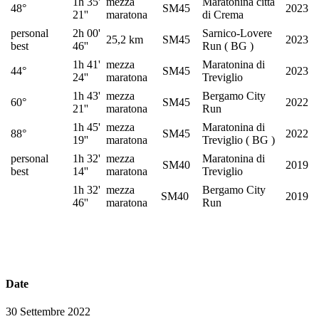
1h 35'
mezza
Maratonina città
48°
SM45
2023
21''
maratona
di Crema
personal
2h 00'
Sarnico-Lovere
25,2 km
SM45
2023
best
46''
Run ( BG )
1h 41'
mezza
Maratonina di
44°
SM45
2023
24''
maratona
Treviglio
1h 43'
mezza
Bergamo City
60°
SM45
2022
21''
maratona
Run
1h 45'
mezza
Maratonina di
88°
SM45
2022
19''
maratona
Treviglio ( BG )
personal
1h 32'
mezza
Maratonina di
SM40
2019
best
14''
maratona
Treviglio
1h 32'
mezza
Bergamo City
SM40
2019
46''
maratona
Run
Date
30 Settembre 2022