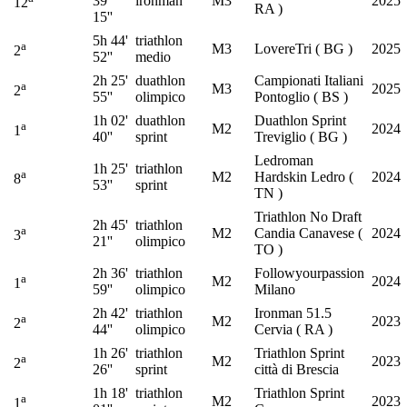
39'
ironman
M3
2025
12
RA )
15''
5h 44'
triathlon
a
M3
LovereTri ( BG )
2025
2
52''
medio
2h 25'
duathlon
Campionati Italiani
a
M3
2025
2
55''
olimpico
Pontoglio ( BS )
1h 02'
duathlon
Duathlon Sprint
a
M2
2024
1
40''
sprint
Treviglio ( BG )
Ledroman
1h 25'
triathlon
a
M2
Hardskin Ledro (
2024
8
53''
sprint
TN )
Triathlon No Draft
2h 45'
triathlon
a
M2
Candia Canavese (
2024
3
21''
olimpico
TO )
2h 36'
triathlon
Followyourpassion
a
M2
2024
1
59''
olimpico
Milano
2h 42'
triathlon
Ironman 51.5
a
M2
2023
2
44''
olimpico
Cervia ( RA )
1h 26'
triathlon
Triathlon Sprint
a
M2
2023
2
26''
sprint
città di Brescia
1h 18'
triathlon
Triathlon Sprint
a
M2
2023
1