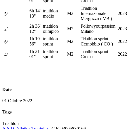
01''
sprint
Crema
Triathlon
6h 14'
triathlon
a
M2
Internazionale
2023
5
13''
medio
Mergozzo ( VB )
2h 36'
triathlon
Followyourpassion
a
M2
2023
2
12''
olimpico
Milano
1h 19'
triathlon
Triathlon sprint
a
M2
2022
6
56''
sprint
Cernobbio ( CO )
1h 21'
triathlon
Triathlon sprint
a
M2
2022
4
01''
sprint
Crema
Date
01 Ottobre 2022
Tags
Triathlon
A.S.D. Atletica Treviglio
- C.F. 93005830166