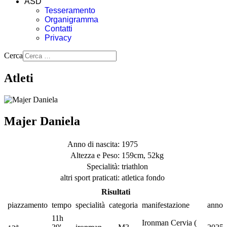
ASD
Tesseramento
Organigramma
Contatti
Privacy
Cerca
Atleti
Majer Daniela
Anno di nascita:
1975
Altezza e Peso:
159cm, 52kg
Specialità:
triathlon
altri sport praticati:
atletica fondo
Risultati
piazzamento
tempo
specialità
categoria
manifestazione
anno
11h
Ironman Cervia (
a